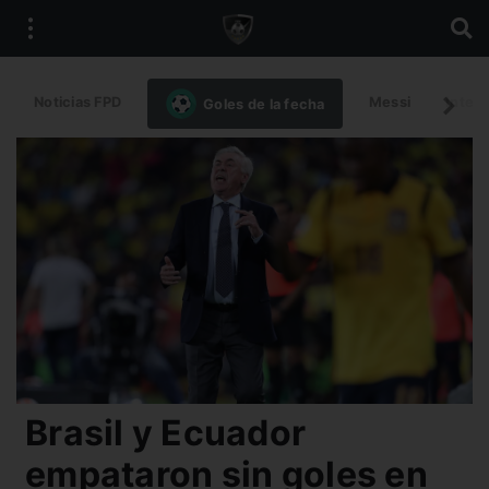
Noticias FPD
Messi
Intern
Goles de la fecha
Brasil y Ecuador
empataron sin goles en