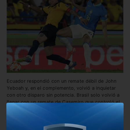
Ecuador respondió con un remate débil de John
Yeboah y, en el complemento, volvió a inquietar
con otro disparo sin potencia. Brasil solo volvió a
llegar con un remate de Casemiro que controló el
arquero Valle.
Con el empate,
Ecuador sumó 24 puntos y se
afirmó en el segundo puesto,
mientras que
Brasil