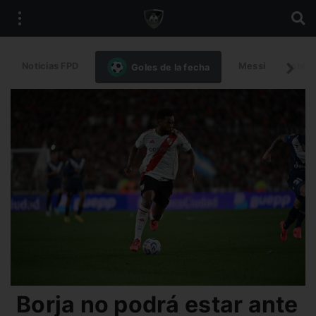
Noticias FPD
Messi
Intern
Goles de la fecha
Borja no podrá estar ante