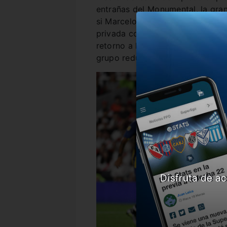
entrañas del Monumental, la gra
si Marcelo Gallardo, quien seg
privada con el colombiano, conta
retorno a los entrenamientos del
grupo reducido). Y la respuesta 
Disfruta de ac