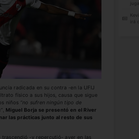
jug
Kev
irá 
ncia radicada en su contra -en la UFIJ
trato físico a sus hijos, causa que sigue
los niños
“no sufren ningún tipo de
s”
,
Miguel Borja se presentó en el River
r las prácticas junto al resto de sus
 trascendió -y repercutió- ayer en las