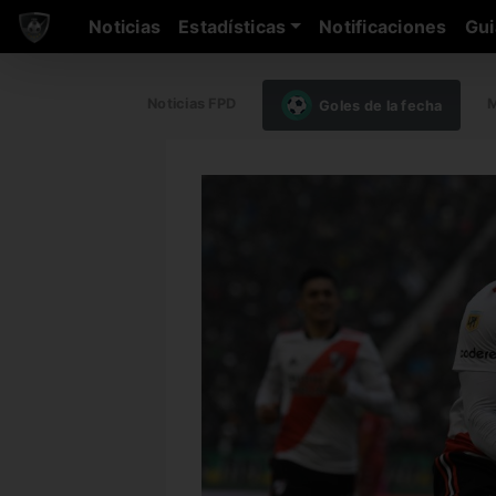
Noticias
Estadísticas
Notificaciones
Gui
Noticias FPD
M
Goles de la fecha