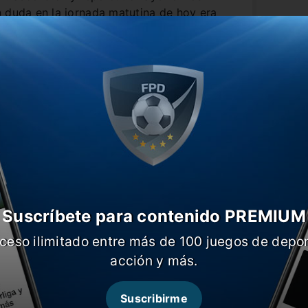
n duda en la jornada matutina de hoy era
uramente mantenga una conversación
ría con el delantero de 31 años en el
 plantel completo (ayer solo lo hizo un
es que sí.
Suscríbete para contenido PREMIUM
ceso ilimitado entre más de 100 juegos de depor
acción y más.
Suscribirme