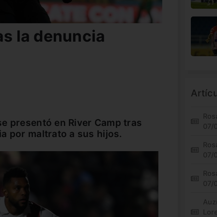
as la denuncia
Artíc
Rosa
se presentó en River Camp tras
07/
a por maltrato a sus hijos.
Rosa
07/
Rosa
07/
Auz
Lor