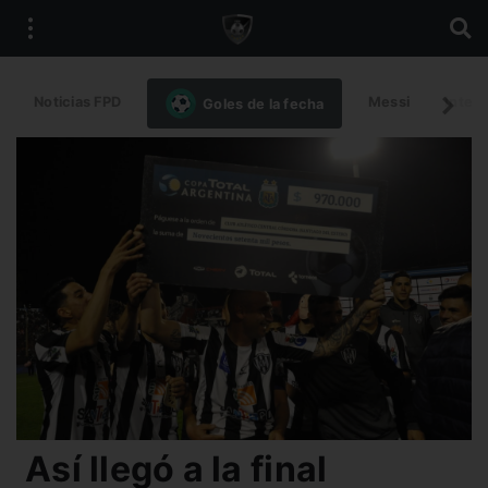
Noticias FPD
Messi
Intern
Goles de la fecha
Así llegó a la final