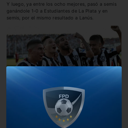
Y luego, ya entre los ocho mejores, pasó a semis
ganándole 1-0 a Estudiantes de La Plata y en
semis, por el mismo resultado a Lanús.
También te puede interesar
River, otra vez en lo más alto
#EstiloSenosiain : Un choque de fuerzas opuestas
River vs Central Córdoba (SdE): horario, árbitro y