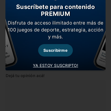
formaciones
Suscríbete para contenido
PREMIUM
“Estamos viviendo un sueño”
Disfruta de acceso ilimitado entre más de
En esta nota:
100 juegos de deporte, estrategia, acción
#Central Córdoba
#Coleoni
y más.
#Copa Argentina
#Noticia
Suscribirme
#River
YA ESTOY SUSCRIPTO!
Comentarios
Dejá tu opinión acá!