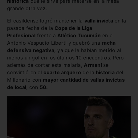
histórica
que le sirve para meterse en la mesa
grande otra vez.
El casildense logró mantener la
valla invicta
en la
pasada fecha de la
Copa de la Liga
Profesional
frente a
Atlético Tucumán
en el
Antonio Vespucio Liberti y quebró una
racha
defensiva negativa,
ya que le habían metido al
menos un gol en los últimos 10 encuentros. Pero
además de cortar esta malaria,
Armani
se
convirtió en el
cuarto arquero
de la
historia
del
Millonario con
mayor cantidad de vallas invictas
de local
, con
50.