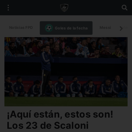
Noticias FPD
Messi
Intern
Goles de la fecha
¡Aquí están, estos son!
Los 23 de Scaloni