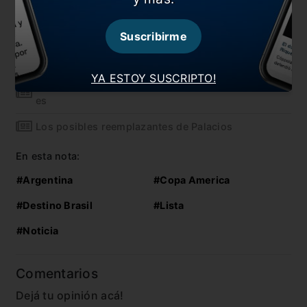
También te puede interesar
El posible 11 de Scaloni para el último amistoso
Suscribirme
¡Así será la segunda semana en Ezeiza!
YA ESTOY SUSCRIPTO!
Sorpresa en el reemplazo de Palacios: mirá quién
es
Los posibles reemplazantes de Palacios
En esta nota:
#Argentina
#Copa America
#Destino Brasil
#Lista
#Noticia
Comentarios
Dejá tu opinión acá!