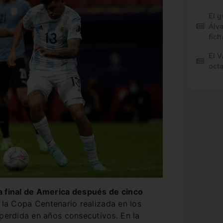
El 
Álv
fich
El 
oct
a final de America después de cinco
n la Copa Centenario realizada en los
 perdida en años consecutivos. En la