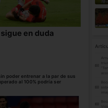
 sigue en duda
Artíc
Arr
triu
“Te
aco
sin poder entrenar a la par de sus
uperado al 100% podría ser
Boc
sob
ima
Boca
Vid