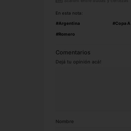
Scaloni entre dudas y certezas
En esta nota:
#Argentina
#Copa A
#Romero
Comentarios
Dejá tu opinión acá!
Nombre