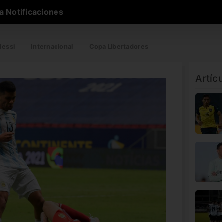
a Notificaciones
essi
Internacional
Copa Libertadores
Artíc