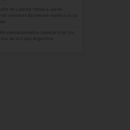
guiño de Lamine Yamal a Julián
arez mientras Barcelona sueña con su
aje
VAR semiautomático debutaría en los
avos de la Copa Argentina