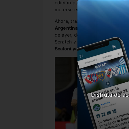
edición pasada, también disputad
meterse en el último partido.
Ahora, tras vencer agónicamente
Argentina tendrá en frente a Bra
de ayer, deberá transformarse en
Scratch y arrebatarle el título d
Scaloni ya comienza a tener du
Disfruta de ac