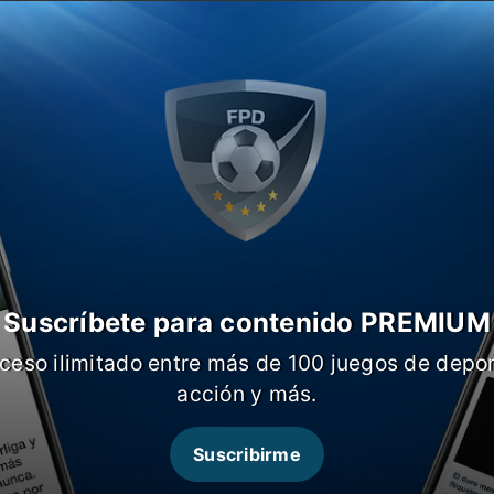
a en Brasil, la Albiceleste no pudo
 a Colombia en la tanda de penales,
sil
para definir al campeón. La emoción
 combustible, para salir con todo ante el
e la mano.
Si bien quedan varios días,
das en el armado del equipo
.
Suscríbete para contenido PREMIUM
ceso ilimitado entre más de 100 juegos de depor
acción y más.
Suscribirme