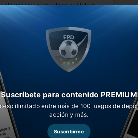
uedaron complicados de cara al futuro.
invicto y habiendo ganado todos los
iminatorias menos el último ante
a excepción.
Brasil logró tener un gran
a fin. Los de Tite vencieron
4 a 1
a la
phina por duplicado y Gabigol, Suarez
Suscríbete para contenido PREMIUM
ceso ilimitado entre más de 100 juegos de depor
acción y más.
Suscribirme