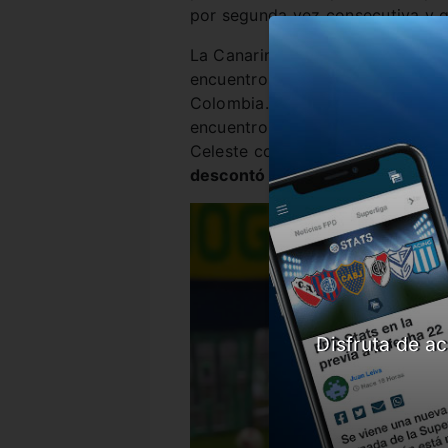
por segunda vez consecutiva y q
La Canarinha llegaba al partido 
encuentros que disputó en las El
Colombia.
Este duelo no sería l
encuentro y dominó de principio 
Celeste con goles de
Neymar, Ra
descontó para la visita.
Disfruta de ac