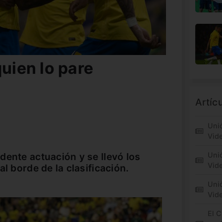
quien lo pare
Artíc
Unió
Vid
dente actuación y se llevó los
Unió
Vide
al borde de la clasificación.
Unió
Vid
El C