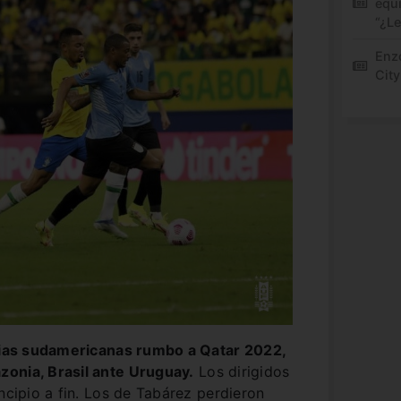
equi
“¿L
Enz
City
orias sudamericanas rumbo a Qatar 2022,
onia, Brasil ante Uruguay.
Los dirigidos
ncipio a fin. Los de Tabárez perdieron