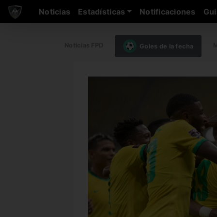
Noticias
Estadísticas
Notificaciones
Gui
Noticias FPD
M
Goles de la fecha