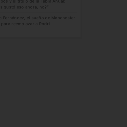
pos y el título de la Tabla Anual:
es gustó eso ahora, no?”
o Fernández, el sueño de Manchester
 para reemplazar a Rodri