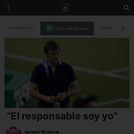
Noticias FPD
Messi
Intern
Goles de la fecha
“El responsable soy yo”
Ignacio Rivarola