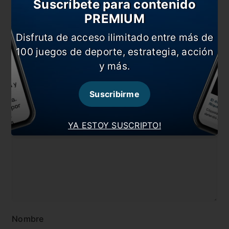
Suscríbete para contenido
¡Valeri y Blanco, campeones del Oeste!
PREMIUM
En esta nota:
Disfruta de acceso ilimitado entre más de
#Internacional
#Matías Almeyda
100 juegos de deporte, estrategia, acción
y más.
#MLS
Suscribirme
Comentarios
Dejá tu opinión acá!
YA ESTOY SUSCRIPTO!
Nombre