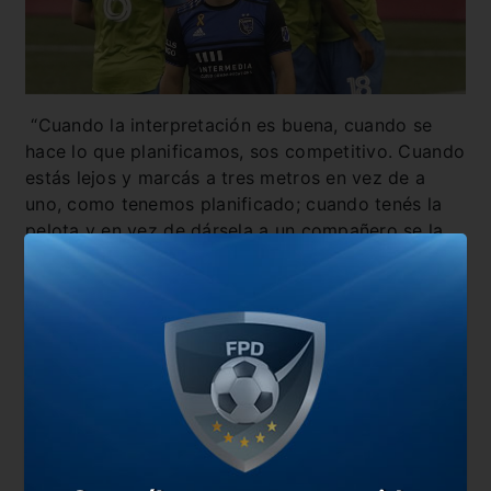
“Cuando la interpretación es buena, cuando se
hace lo que planificamos, sos competitivo. Cuando
estás lejos y marcás a tres metros en vez de a
uno, como tenemos planificado; cuando tenés la
pelota y en vez de dársela a un compañero se la
das al rival, es difícil”.
También te puede interesar
Gonzalo Higuaín continuará su carrera en el Inter
de Miami
La gran noche de Pavón: gol y asistencia a Zlatan
Zlatan humilló a un jugador y menospreció a la
MLS