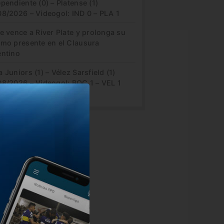
pendiente (0) – Platense (1)
08/2026 – Videogol: IND 0 – PLA 1
e vence a River Plate y prolonga su
imo presente en el Clausura
entino
 Juniors (1) – Vélez Sarsfield (1)
08/2026 – Videogol: BOC 1 – VEL 1