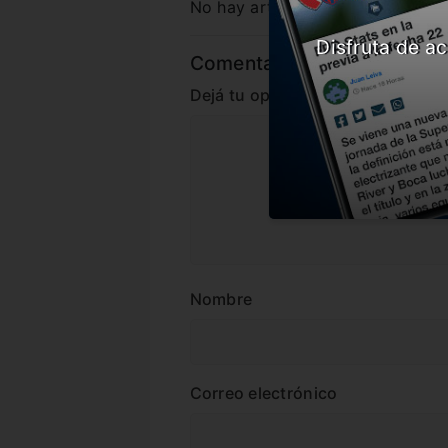
No hay artículos relacionados.
Disfruta de ac
Comentarios
Dejá tu opinión acá!
Nombre
Correo electrónico