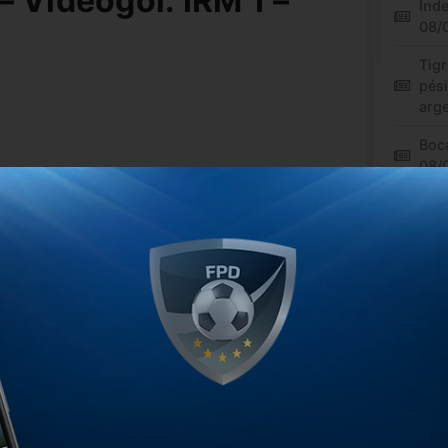
 Videogol: IRM 1 –
Inde
08/
Tigr
pés
arg
Boca
08/
 el video.