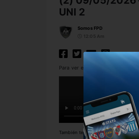
(2) 09/05/2026 –
UNI 2
Somos FPD
12:05 Am
Para ver el video, haz click sobre
También te puede interesar