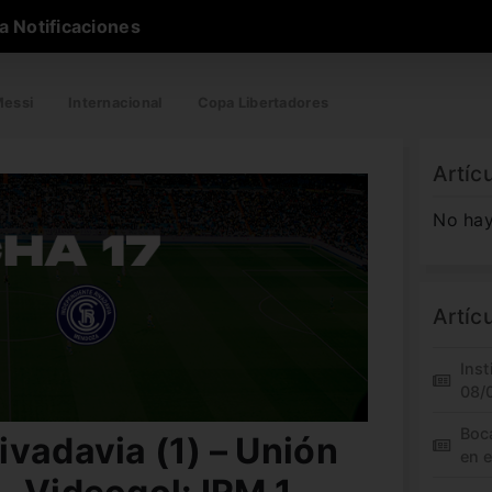
a Notificaciones
essi
Internacional
Copa Libertadores
Artíc
No hay
Artíc
Inst
08/
Boc
ivadavia (1) – Unión
en 