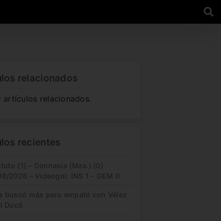
ulos relacionados
 artículos relacionados.
ulos recientes
ituto (1) – Gimnasia (Mza.) (0)
08/2026 – Videogol: INS 1 – GEM 0
a buscó más pero empató con Vélez
el Ducó