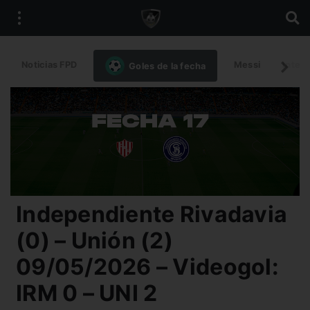
Noticias FPD
Messi
Intern
Goles de la fecha
Independiente Rivadavia
(0) – Unión (2)
09/05/2026 – Videogol:
IRM 0 – UNI 2