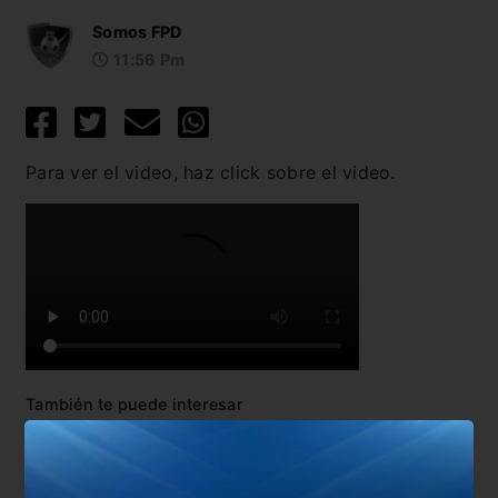
Somos FPD
11:56 Pm
Para ver el video, haz click sobre el video.
También te puede interesar
No hay artículos relacionados.