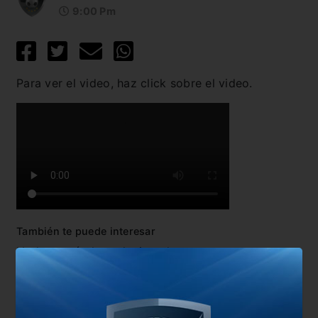
9:00 Pm
Para ver el video, haz click sobre el video.
También te puede interesar
No hay artículos relacionados.
Comentarios
Dejá tu opinión acá!