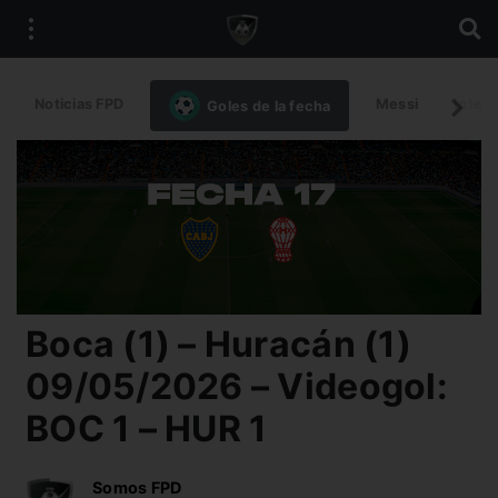
Noticias FPD
Messi
Intern
Goles de la fecha
Boca (1) – Huracán (1)
09/05/2026 – Videogol:
BOC 1 – HUR 1
Somos FPD