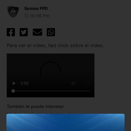
Somos FPD
10:56 Pm
Para ver el video, haz click sobre el video.
También te puede interesar
No hay artículos relacionados.