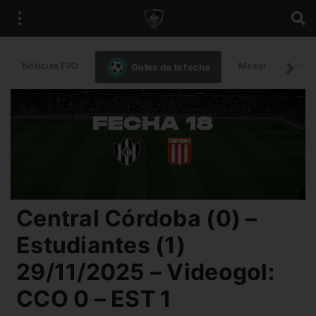
Noticias FPD
Messi
Intern
Goles de la fecha
Central Córdoba (0) –
Estudiantes (1)
29/11/2025 – Videogol:
CCO 0 – EST 1