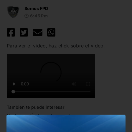
Somos FPD
6:45 Pm
Para ver el video, haz click sobre el video.
También te puede interesar
No hay artículos relacionados.