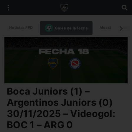
Noticias FPD
Messi
Intern
Goles de la fecha
Boca Juniors (1) –
Argentinos Juniors (0)
30/11/2025 – Videogol:
BOC 1 – ARG 0