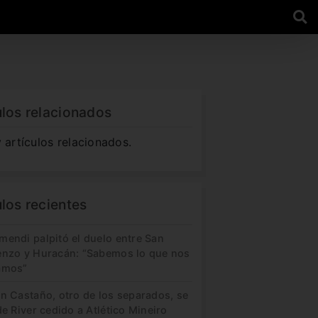
ulos relacionados
 artículos relacionados.
ulos recientes
mendi palpitó el duelo entre San
enzo y Huracán: “Sabemos lo que nos
amos”
in Castaño, otro de los separados, se
de River cedido a Atlético Mineiro