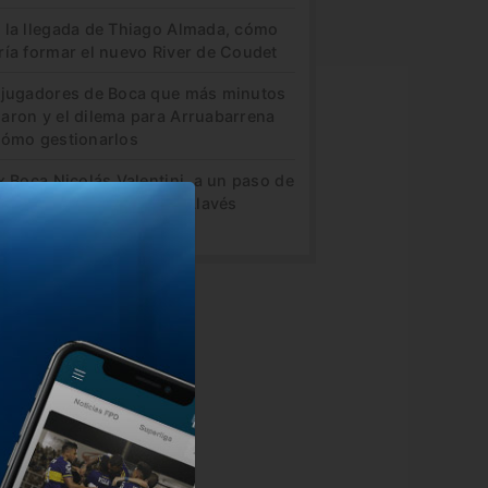
 la llegada de Thiago Almada, cómo
ría formar el nuevo River de Coudet
 jugadores de Boca que más minutos
aron y el dilema para Arruabarrena
cómo gestionarlos
x Boca Nicolás Valentini, a un paso de
ertirse en refuerzo del Alavés