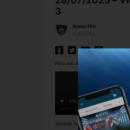
28/07/2025 – Vi
3
Somos FPD
8:50 Pm
Para ver el video, haz click sobre
También te puede interesar