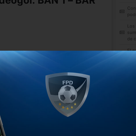
deogol: BAN 1 – BAR
Con
pod
Los
sum
de 
El e
conv
 el video.