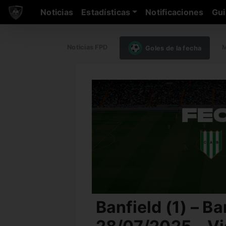
Noticias
Estadísticas
Notificaciones
Gui
Noticias FPD
M
Goles de la fecha
Banfield (1) – B