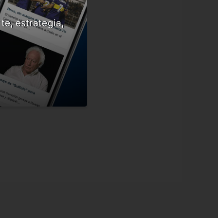
te, estrategia,