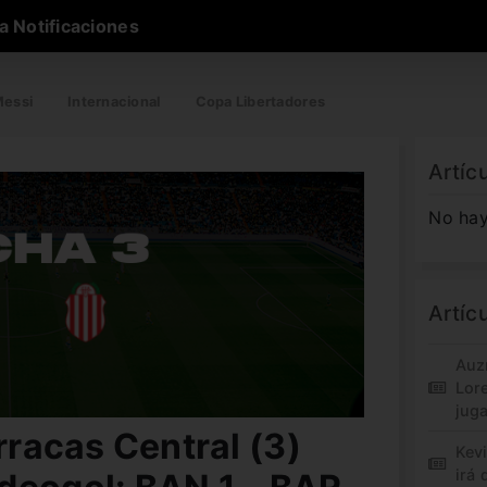
a Notificaciones
essi
Internacional
Copa Libertadores
Artíc
No hay
Artíc
Auz
Lor
jug
arracas Central (3)
Kev
irá 