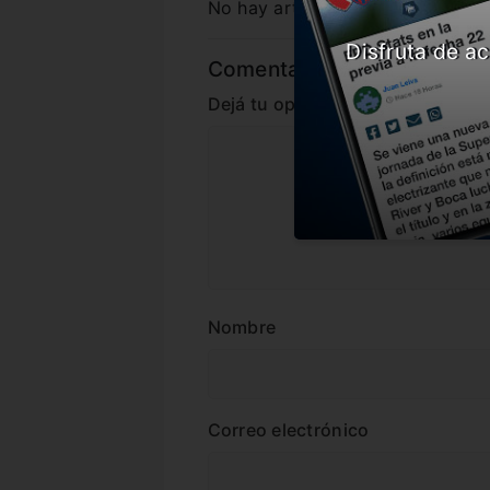
No hay artículos relacionados.
Disfruta de ac
Comentarios
Dejá tu opinión acá!
Nombre
Correo electrónico