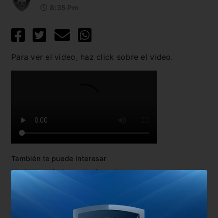
8:35 Pm
Para ver el video, haz click sobre el video.
También te puede interesar
No hay artículos relacionados.
Comentarios
Dejá tu opinión acá!