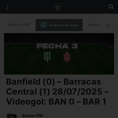
Noticias FPD
Messi
Intern
Goles de la fecha
Banfield (0) – Barracas
Central (1) 28/07/2025 –
Videogol: BAN 0 – BAR 1
Somos FPD