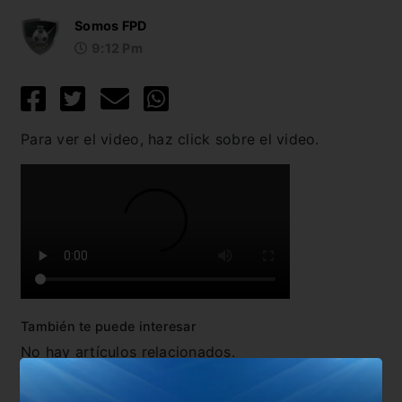
Somos FPD
9:12 Pm
Para ver el video, haz click sobre el video.
También te puede interesar
No hay artículos relacionados.