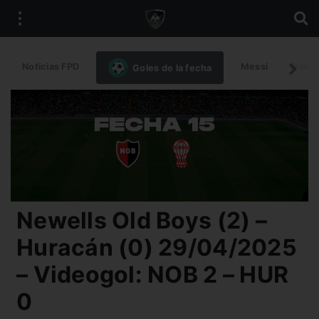
Noticias FPD
Messi
Intern
Goles de la fecha
Newells Old Boys (2) –
Huracán (0) 29/04/2025
– Videogol: NOB 2 – HUR
0