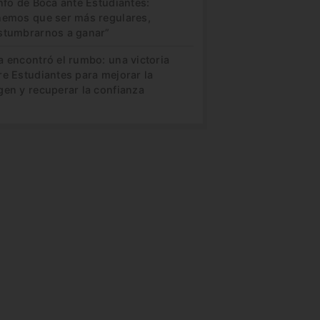
nfo de Boca ante Estudiantes:
nemos que ser más regulares,
stumbrarnos a ganar”
a encontró el rumbo: una victoria
re Estudiantes para mejorar la
gen y recuperar la confianza