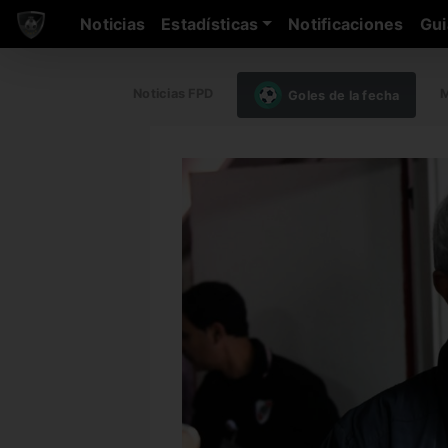
Noticias
Estadísticas
Notificaciones
Gui
Noticias FPD
M
Goles de la fecha