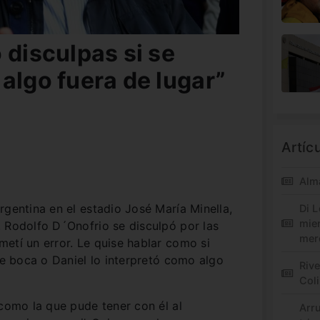
 disculpas si se
algo fuera de lugar”
Artíc
Alm
rgentina en el estadio José María Minella,
Di L
mie
 Rodolfo D´Onofrio se disculpó por las
mer
etí un error. Le quise hablar como si
de boca o Daniel lo interpretó como algo
Riv
Col
 como la que pude tener con él al
Arr