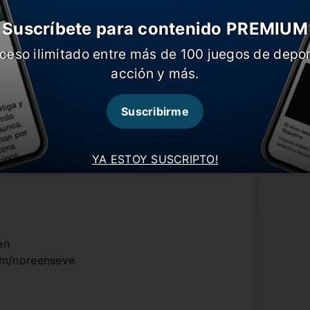
 “Pido disculpas si se interpretó
Suscríbete para contenido PREMIUM
ceso ilimitado entre más de 100 juegos de depor
acción y más.
Suscribirme
ps://www.douban.com
YA ESTOY SUSCRIPTO!
en
om/noreenseve