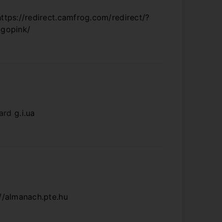
https://redirect.camfrog.com/redirect/?
ckgopink/
card
g.i.ua
://almanach.pte.hu