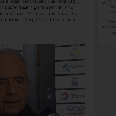
s a jugar, veni’. Quiero que haya paz,
triu
“Te
es puede decir algo que por ahí en el
aco
 de contexto… Mis disculpas. No quiero
u posición. Después saldrá a la luz y
Boc
sob
ima