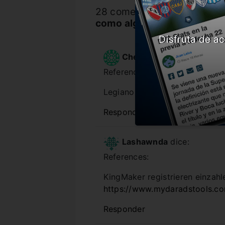
28 comentarios “
D´Onofrio:
como algo fuera de lugar”
”
Disfruta de ac
Chelsea
dice:
References:
Legiano Casino Download
htt
Responder
Lashawnda
dice:
References:
KingMaker registrieren einzahl
https://www.mydaradstools.c
Responder