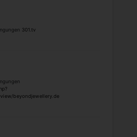
ingungen
301.tv
ingungen
php?
review/beyondjewellery.de