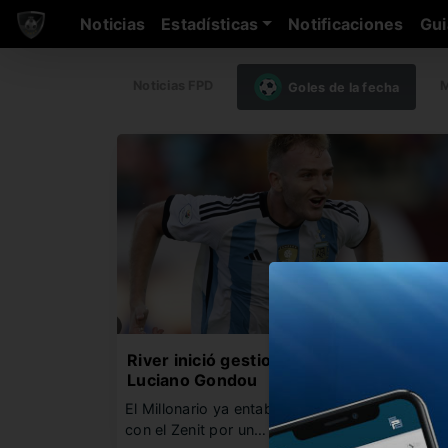
Noticias
Estadísticas
Notificaciones
Gui
Noticias FPD
M
Goles de la fecha
River inició gestiones para contratar a
Luciano Gondou
El Millonario ya entabló los primeros contacto
con el Zenit por un…