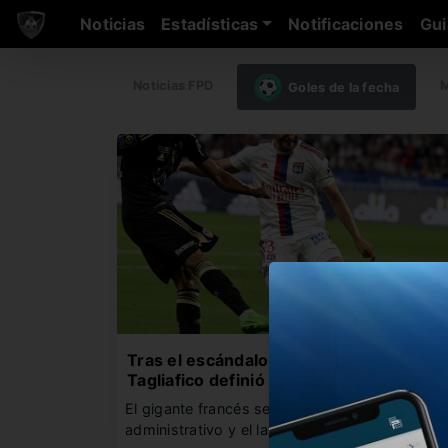
Noticias
Estadísticas
Notificaciones
Gui
Noticias FPD
M
Goles de la fecha
Tras el escándalo de Lyon, Nicolás
Tagliafico definió su futuro
El gigante francés se salvó del descenso
administrativo y el lateral izquierdo…