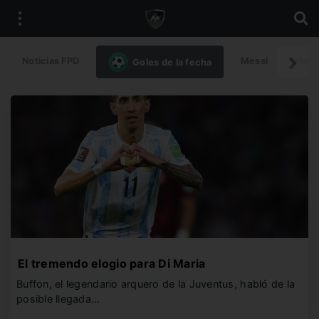
Noticias FPD
Messi
Intern
Goles de la fecha
El tremendo elogio para Di Maria
Buffon, el legendario arquero de la Juventus, habló de la
posible llegada…