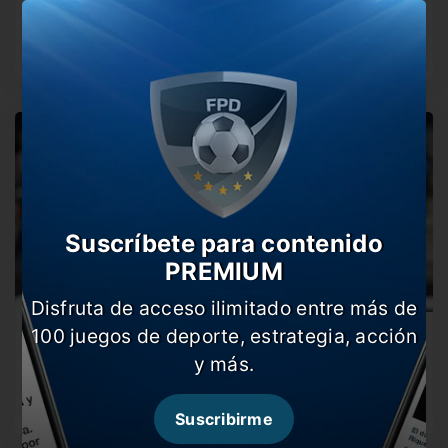
Buffon, que jugó en el PSG la última temporada, podría
volver al…
Suscríbete para contenido
PREMIUM
Disfruta de acceso ilimitado entre más de
100 juegos de deporte, estrategia, acción
¿Qué será del futuro de Buffon?
y más.
El arquero italiano de 41 años no continuará en el Paris
Saint…
Suscribirme