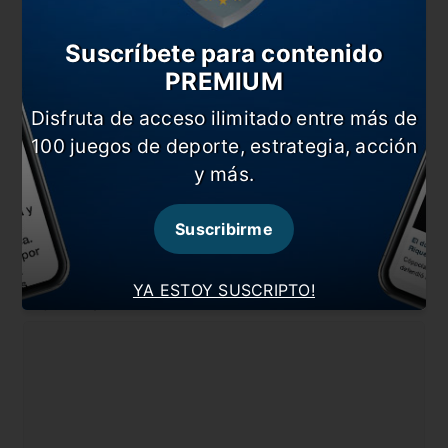
Qué le dijo Scaloni a Messi sobre “el nuevo
Suscríbete para contenido
vestuario”
PREMIUM
Scaloni sumó cuatro nombres y completó la lista
Disfruta de acceso ilimitado entre más de
En esta nota:
100 juegos de deporte, estrategia, acción
#Destino Brasil
#Menotti
y más.
#Scaloni
Suscribirme
Comentarios
YA ESTOY SUSCRIPTO!
Dejá tu opinión acá!