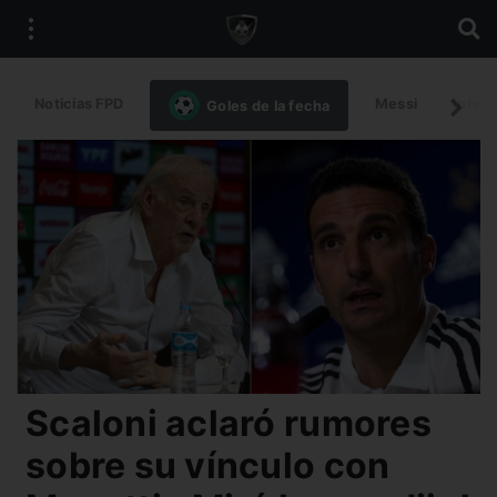
Noticias FPD
Messi
Intern
Goles de la fecha
Scaloni aclaró rumores
sobre su vínculo con