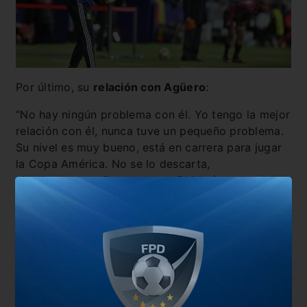
Por último, su
relación con Agüero
:
“No hay ningún problema con él. Yo tengo la mejor
relación con él, nunca tuve un pequeño problema.
Su nivel es muy bueno, está en carrera para jugar
la Copa América. No se lo descarta,
absolutamente. Como estuvo Di María en la
anterior citación, Agüero puede estar en la lista de
la Copa. No es un problema de rendimiento”.
También te puede interesar
Scaloni dejó estos títulos en la previa al amistoso
ante Nicaragua
El elogio de Scaloni sobre Matías Suárez