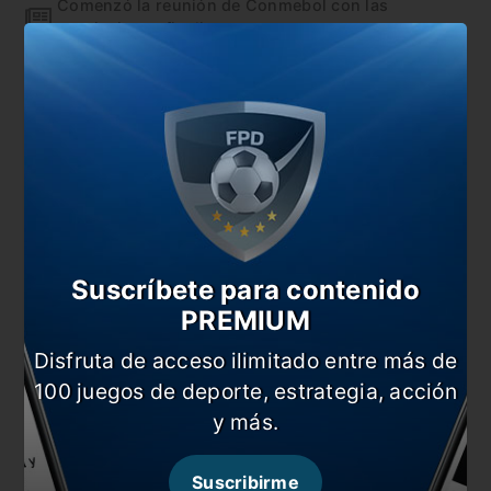
Comenzó la reunión de Conmebol con las
asociaciones finalistas
¿Se juega en Santiago? Habló la Ministra de
Deportes de Chile
En esta nota:
#Copa Libertadores
#Flamengo
#Libertadores
#Noticia
#River
Suscríbete para contenido
PREMIUM
Comentarios
Disfruta de acceso ilimitado entre más de
Dejá tu opinión acá!
100 juegos de deporte, estrategia, acción
y más.
Suscribirme