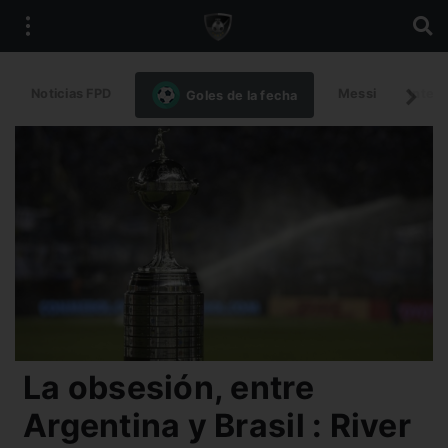
Noticias FPD
Messi
Intern
Goles de la fecha
La obsesión, entre
Argentina y Brasil : River