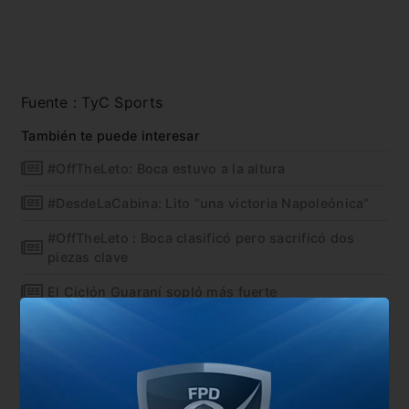
Fuente : TyC Sports
También te puede interesar
#OffTheLeto: Boca estuvo a la altura
#DesdeLaCabina: Lito “una victoria Napoleónica”
#OffTheLeto : Boca clasificó pero sacrificó dos
piezas clave
El Ciclón Guaraní sopló más fuerte
En esta nota:
#Copa Libertadores
#Libertadores