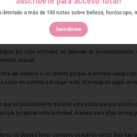
Suscríbete para acceso total!
osibilidad de embarazo, pues el óvulo madura 12 a 14 día
o ilimitado a más de 100 notas sobre belleza, horóscopo, 
tozoide.
 en esa época, pero otras tienen dolor, aun sin tener rela
Suscribirme
a, y lo más importante en la pareja es responder a los des
tagios por esta actividad, no depende de la menstruación,
timidad sexual).
retra del hombre sí es latente porque al eliminar sangre po
za coito sin condón y la mujer esté infectada de algún virus
n que es precisamente durante esta etapa que por acción 
as que propician esta actividad. Aunque para ellas no hay p
olores no deseas tener contacto sexual en estos días hay ot