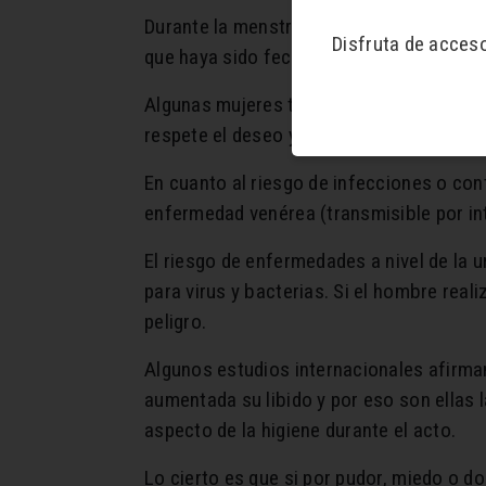
Durante la menstruación no hay ninguna p
Disfruta de acces
que haya sido fecundado por el esperma
Algunas mujeres tienen alguna excitación
respete el deseo y la actitud de su espos
En cuanto al riesgo de infecciones o con
enfermedad venérea (transmisible por in
El riesgo de enfermedades a nivel de la u
para virus y bacterias. Si el hombre reali
peligro.
Algunos estudios internacionales afirma
aumentada su libido y por eso son ellas l
aspecto de la higiene durante el acto.
Lo cierto es que si por pudor, miedo o d