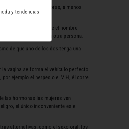
s antes y solo vive 48 horas, a menos
moda y tendencias!
ciones. Es importante que el hombre
eos y sentimientos de la otra persona.
 sino de que uno de los dos tenga una
r la vagina se forma el vehículo perfecto
, por ejemplo el herpes o el VIH, él corre
de las hormonas las mujeres ven
eligro, el único inconveniente es el
ras alternativas, como el sexo oral, los