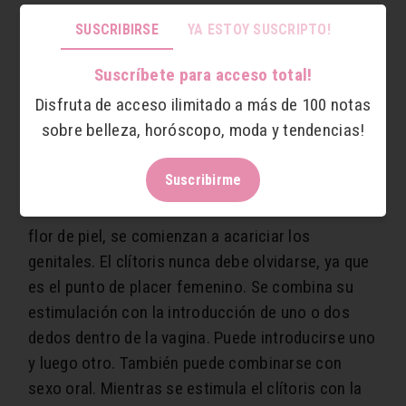
En esta etapa la se aconseja usar lubricantes,
SUSCRIBIRSE
YA ESTOY SUSCRIPTO!
pero no pequeños productos sino grandes
cantidades. Contar con una cantidad de producto
Suscríbete para acceso total!
tan grande,
suele proporcionar bienestar y
Disfruta de acceso ilimitado a más de 100 notas
relajación a la persona
, sobre todo cuando se
sobre belleza, horóscopo, moda y tendencias!
tratan casos de vaginismo o se tiene miedo al
dolor.
Suscribirme
Técnicas manuales.
Cuando la excitación está a
flor de piel, se comienzan a acariciar los
genitales. El clítoris nunca debe olvidarse, ya que
es el punto de placer femenino. Se combina su
estimulación con la introducción de uno o dos
dedos dentro de la vagina. Puede introducirse uno
y luego otro. También puede combinarse con
sexo oral. Mientras se estimula el clítoris con la