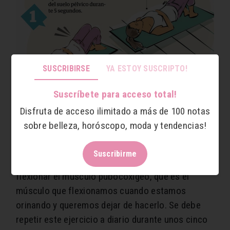
SUSCRIBIRSE
YA ESTOY SUSCRIPTO!
Suscríbete para acceso total!
Disfruta de acceso ilimitado a más de 100 notas
Un ejercicio práctico consiste en tumbarse sobre
sobre belleza, horóscopo, moda y tendencias!
la cama y colocar los dedos índice y corazón en
el punto que se encuentra entre el ano y la parte
Suscribirme
trasera de los testículos. A continuación, se debe
flexionar el músculo pubocoxígeo, que es el
músculo que flexionamos cuando estamos
orinando y queremos dejar de hacerlo. Se debe
repetir este ejercicio a diario durante unos cinco