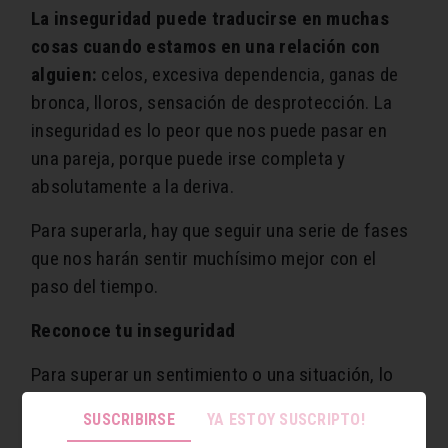
La inseguridad puede traducirse en muchas
cosas cuando estamos en una relación con
alguien:
celos, excesiva dependencia, ganas de
bronca, lloros, sensación de desprotección. La
inseguridad es lo peor que nos puede pasar en
una pareja, porque puede irse completa y
absolutamente a la deriva.
Para superarla, hay que seguir una serie de fases
que nos harán sentir muchísimo mejor con el
paso del tiempo.
Reconoce tu inseguridad
Para superar un sentimiento o una situación, lo
primero que hay que hacer es reconocer y darse
SUSCRIBIRSE
YA ESTOY SUSCRIPTO!
cuenta de que eso existe. Reconoce tu