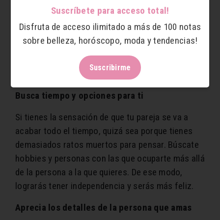
inseguridad a ti misma, y si es necesario, háblalo
Suscríbete para acceso total!
con tu pareja para que él o ella sepa a ciencia
Disfruta de acceso ilimitado a más de 100 notas
cierta por qué tienes ciertos comentarios y
sobre belleza, horóscopo, moda y tendencias!
comportamientos. Ponerle nombre a una
situación hace que nos enfrentemos a ella y
Suscribirme
queramos enfrentarnos de verdad.
Busca tiempo y opciones para ti
Si tienes la sensación de que tu pareja se va a
acabar todo el tiempo, quizá sea porque tienes
demasiados ratos muertos para pensar. Búscate
hobbies y personas con las que ocuparte más allá
de la persona a la que quieres. De ese modo,
lograrás tener independencia y serás más feliz.
Aprecia los detalles de la persona que amas