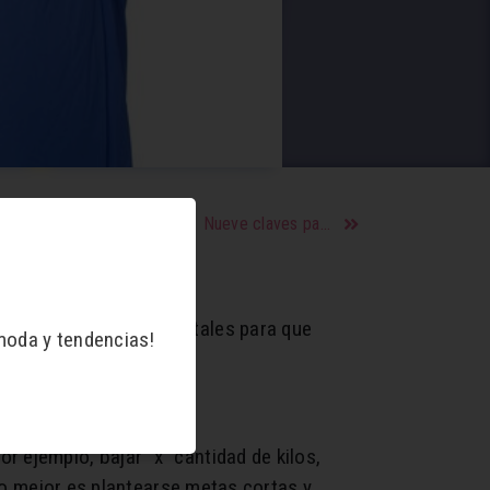
Nueve claves para incorporar hábitos saludables
mos tres tips fundamentales para que
moda y tendencias!
 ejemplo, bajar “x” cantidad de kilos,
 Lo mejor es plantearse metas cortas y