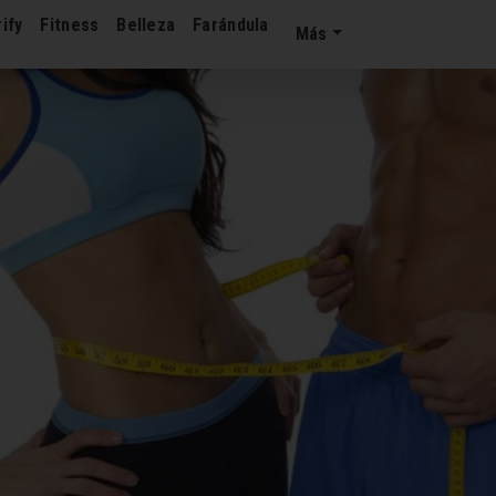
ify
Fitness
Belleza
Farándula
Más