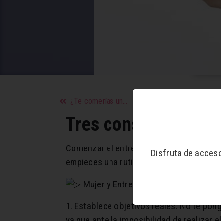
¿Te comerías un ajo diario en ayunas? descubre sus beneficios
Tres consejos para 
Comenzar el entrenamiento requiere de m
Disfruta de acces
empieces una rutina diaria sin dejarla.
1. Establece objetivos reales: No te pon
ya que ante la imposibilidad de realizar 