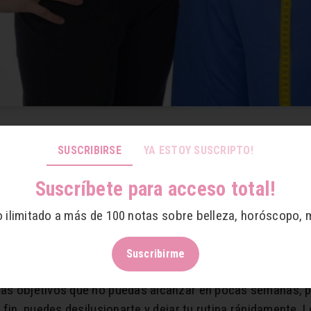
SUSCRIBIRSE
YA ESTOY SUSCRIPTO!
motivarse a entrenar
Suscríbete para acceso total!
ucha disciplina y motivación, es por eso que aquí te dare
o ilimitado a más de 100 notas sobre belleza, horóscopo, 
Suscribirme
gas objetivos que no puedas alcanzar en pocas semanas, por
el fin, puedes desilusionarte y dejar tu rutina rápidamente.