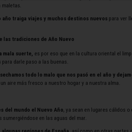
n maletas.
o año traiga viajes y muchos destinos nuevos
para ver l
de las tradiciones de Año Nuevo
a mala suerte,
es por eso que en la cultura oriental el limp
 para darle paso a las buenas.
desechamos todo lo malo que nos pasó en el año y deja
un aire más fresco a nuestro hogar y a nuestra alma.
es del mundo el Nuevo Año
, ya sean en lugares cálidos o
s sumergiéndose en las aguas del mar.
y algunas regiones de España,
así como en otras partes d