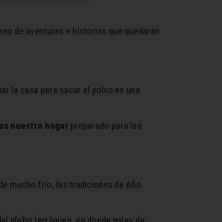
leno de aventuras e historias que quedarán
iar la casa para sacar el polvo es una
mos nuestro hogar
preparado para las
 de mucho frío, las tradiciones de Año
el globo terráqueo, en donde miles de