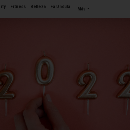
ify
Fitness
Belleza
Farándula
Más