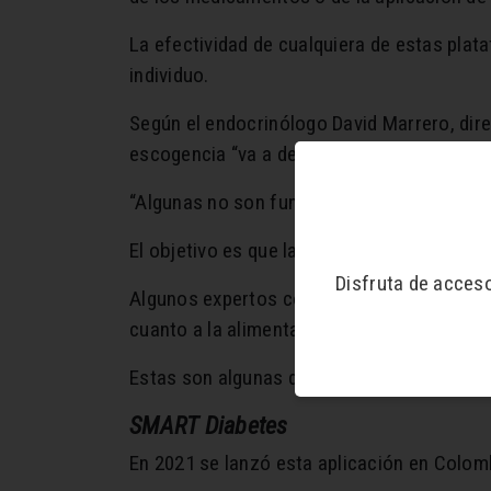
La efectividad de cualquiera de estas plat
individuo.
Según el endocrinólogo David Marrero, dire
escogencia “va a depender de la situación 
“Algunas no son funcionales, otras están 
El objetivo es que las aplicaciones puedan 
Disfruta de acces
Algunos expertos consideran que estas her
cuanto a la alimentación, la salud, y que 
Estas son algunas de las Apps más usadas
SMART Diabetes
En 2021
se lanzó esta aplicación en Colomb