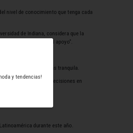
del nivel de conocimiento que tenga cada
versidad de Indiana, considera que la
a, especialmente para el apoyo”.
es a llevar una vida más tranquila.
moda y tendencias!
es para tomar mejores decisiones en
s.
 Latinoamérica durante este año.