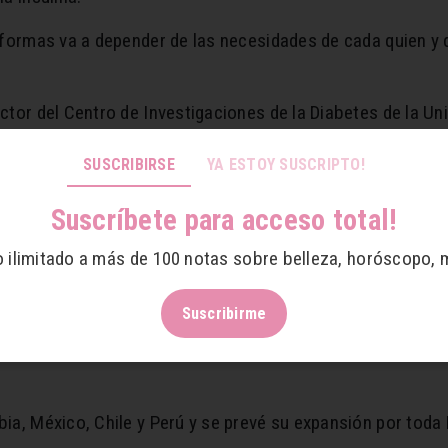
aformas va a depender de las necesidades de cada quien y 
ctor del Centro de Investigaciones de la Diabetes de la Uni
y del individuo, las aplicaciones pueden valer mucho la pen
SUSCRIBIRSE
YA ESTOY SUSCRIPTO!
muy bien diseñadas y la mayoría, son muy complicadas”.
Suscríbete para acceso total!
proveer alertas y recordatorios para ayudar a estos pacient
o ilimitado a más de 100 notas sobre belleza, horóscopo, 
ramientas digitales deben avanzar y ayudar a los pacient
un médico pueda supervisar constantemente las estadística
Suscribirme
 en América Latina:
ia, México, Chile y Perú y se prevé su expansión por toda