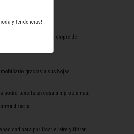
moda y tendencias!
 plantarlo en maceta, siempre de
 mobiliario gracias a sus hojas
ra podrá tenerla en casa sin problemas.
forma directa.
cidad para purificar el aire y filtrar