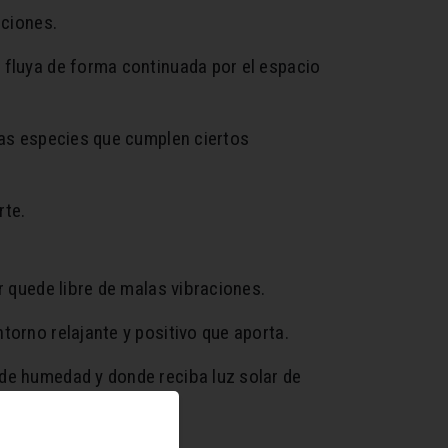
aciones.
 fluya de forma continuada por el espacio
llas especies que cumplen ciertos
rte.
r quede libre de malas vibraciones.
torno relajante y positivo que aporta.
 de humedad y donde reciba luz solar de