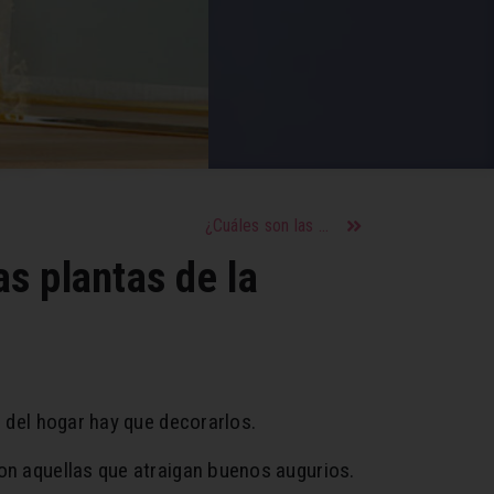
¿Cuáles son las zonas erógenas de ellos y cómo estimularlas?
s plantas de la
s del hogar hay que decorarlos.
con aquellas que atraigan buenos augurios.