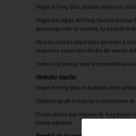
Según el Feng Shui, algunas especies son be
Según las reglas del Feng Shui las plantas
que comprende tu vivienda, tu zona de trab
Pero no solo es importante aprender a colo
requisitos especiales dentro del mundo del
Toma nota porque aquí te presentamos una l
Helecho macho
Según el Feng Shui, esta planta se le atrib
También ayuda a mejorar la autoestima de l
Es una planta que requiere de muy pocos c
forma indirecta.