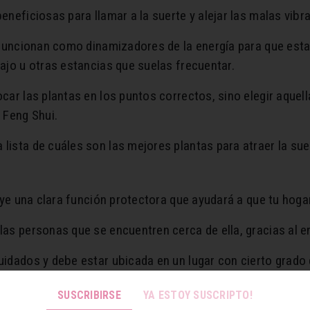
neficiosas para llamar a la suerte y alejar las malas vibr
 funcionan como dinamizadores de la energía para que esta
ajo u otras estancias que suelas frecuentar.
car las plantas en los puntos correctos, sino elegir aque
 Feng Shui.
ista de cuáles son las mejores plantas para atraer la sue
uye una clara función protectora que ayudará a que tu hoga
as personas que se encuentren cerca de ella, gracias al en
uidados y debe estar ubicada en un lugar con cierto grado
SUSCRIBIRSE
YA ESTOY SUSCRIPTO!