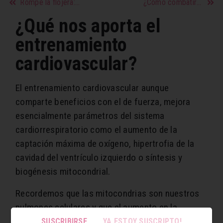
Rompé la flojera: tips para ir al gimnasio
¿Cómo combatir el estrés?
¿Qué nos aporta el
entrenamiento
cardiovascular?
El entrenamiento cardiovascular aunque
comparte beneficios con el de fuerza, mejora
esencialmente parámetros del sistema
cardiorrespiratorio como el aumento de la
captación máxima de oxígeno, hipertrofia de la
cavidad del ventrículo izquierdo o síntesis y
biogénesis mitocondrial.
Recordemos que las mitocondrias son nuestros
pulmones celulares y que el aumento en la
cantidad de estas así como su buen
SUSCRIBIRSE
YA ESTOY SUSCRIPTO!