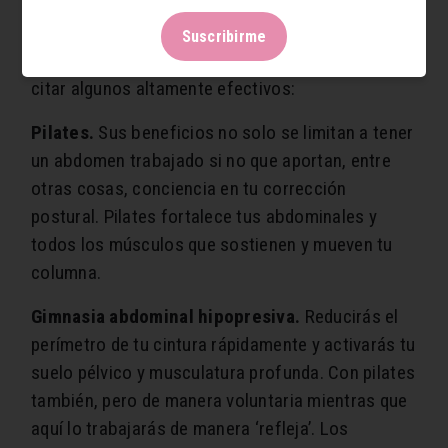
Entre entrenamientos específicos para trabajar la
Suscribirme
musculatura que cubre el estómago podemos
citar algunos altamente efectivos:
Pilates.
Sus beneficios no solo se limitan a tener
un abdomen trabajado si no que aportan, entre
otras cosas, conciencia en tu corrección
postural. Pilates fortalece tus abdominales y
todos los músculos que sostienen y mueven tu
columna.
Gimnasia abdominal hipopresiva.
Reducirás el
perímetro de tu cintura rápidamente y activarás tu
suelo pélvico y musculatura profunda. Con pilates
también, pero de manera voluntaria mientras que
aquí lo trabajarás de manera ‘refleja’. Los