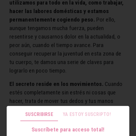
utilizamos para todo en la vida, como trabajar,
hacer las labores domésticas y estamos
permanentemente cogiendo peso.
Por ello,
aunque tengamos mucha fuerza, pueden
resentirse y causarnos dolor en la actualidad, o
peor aún, cuando el tiempo avance. Para
conseguir recuperar la juventud en esta zona de
tu cuerpo, te damos una serie de claves para
lograrlo en poco tiempo.
El secreto reside en los movimientos.
Cuando
estés completamente sin estrés ni cosas que
hacer, trata de mover tus dedos y tus manos
desde adelante hacia atrás para relajarlos en
SUSCRIBIRSE
YA ESTOY SUSCRIPTO!
profundidad. Se trata de que repitas este ejercicio
varias veces hasta que te quedes completamente
Suscríbete para acceso total!
relajada y no te duelan.