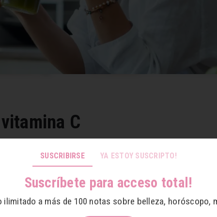
 vitamina C
 MÁS DELICADAS
SUSCRIBIRSE
YA ESTOY SUSCRIPTO!
ngrediente clave en las recetas saludables e ingredientes pa
escindible para iluminar el tono de la piel y reducir la apar
Suscríbete para acceso total!
o ilimitado a más de 100 notas sobre belleza, horóscopo, 
ecido descanso a tus bellos ojos después de tantas horas 