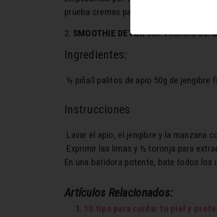
prueba cremas para la piel con vitamina 
2.
SMOOTHIE DETOX
con Vitamina C2.
Ingredientes:
½ piña
3 palitos de apio
50g de jengibre 
Instrucciones
Lavar el apio, el jengibre y la manzana c
Exprimir las limas y ½ toronja para extra
En una batidora potente, bate todos los
Artículos Relacionados:
10 tips para cuidar tu piel y prote