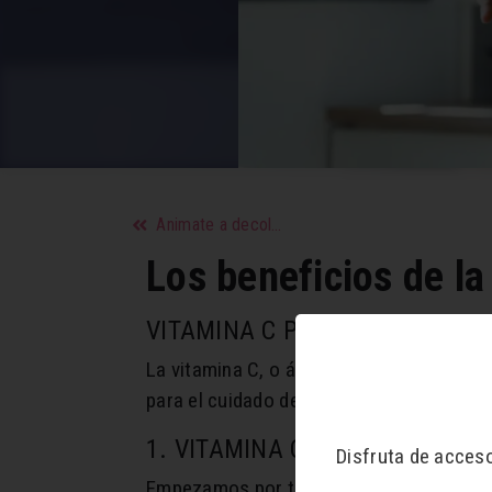
Animate a decolorarte en casa
Los beneficios de la
VITAMINA C PARA LAS PIELES
La vitamina C, o ácido ascórbico, es un i
para el cuidado de la piel también es impr
1. VITAMINA C en Crema
Disfruta de acces
Empezamos por tu piel. Para darle un mer