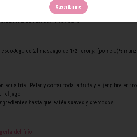
Suscribirme
C. Además la vitamina C aumenta la producción de colágeno 
SMOOTHIE DETOX
con Vitamina C
fresco
Jugo de 2 limas
Jugo de 1/2 toronja (pomelo)
½ manza
on agua fría.
Pelar y cortar toda la fruta y el jengibre en t
er el jugo.
 ingredientes hasta que estén suaves y cremosos.
gerla del frío