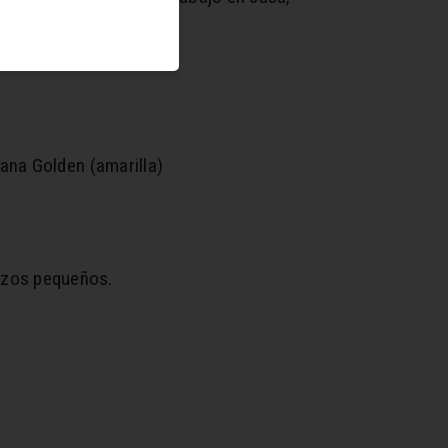
y reafirma la piel.
na Golden (amarilla)
rozos pequeños.