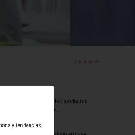
Arterapia
ra que tu piel brille. En los productos
iencia de la pigmentación.
moda y tendencias!
en pantalla, zoom, y trabajo en casa,