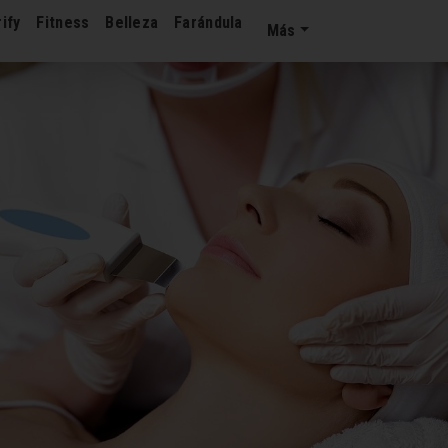
ify
Fitness
Belleza
Farándula
Más