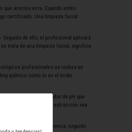
os que acarrea esta. Cuando estés
o certificado. Una limpieza facial
 Seguido de ello, el profesional aplicará
e trata de una limpieza facial, significa
tológicos profesionales se realiza en
ling químico como lo es el ácido
peeling, va un equilibrador de pH que
 de comedones para que la extracción sea
cede a aplicar alta frecuencia, seguido
moda y tendencias!