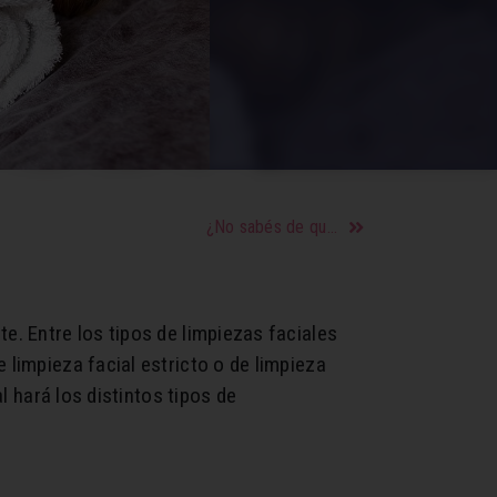
¿No sabés de qué hablar con tu novio o crush? Acá algunos tips
e. Entre los tipos de limpiezas faciales
 limpieza facial estricto o de limpieza
l hará los distintos tipos de