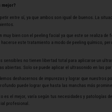
s mejor?
etir entre sí, ya que ambos son igual de buenos. La situaci
mientos.
an muy bien con el peeling facial ya que este se realiza de 
n hacerse este tratamiento a modo de peeling químico, per
les sensibles no tienen libertad total para aplicarse un ult
s abiertas. Solo se puede aplicar el ultrasonido en las pa
podemos deshacernos de impurezas y lograr que nuestros p
al profundo puede lograr que hasta las manchas más promin
to es el mejor, varía según tus necesidades y patologías
ial profesional.