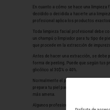
En cuanto a cómo se hace una limpieza f
decidido o decidida a hacerte una limpie
profesional aplica los productos exactos 
Toda limpieza facial profesional debe com
un champú o limpiador para tu tipo de pi
que procede en la extracción de impur
Antes de hacer una extracción, se debe p
forma de peeling. Puede que según tus pr
glicólico al 30$% o 40%.
Normalmente el peeling se deja actuar u
prepara tu piel para la extracción. Previ
más amena.
Algunos profesionales utilizan solo vapor
Disfruta de acces