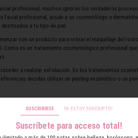
acial profesional, muchos ignoran los verdaderos proces
za facial profesional, acude a un cosmetólogo o dermatólog
destinados a tu tipo de piel.
enzar con un producto para retirar el maquillaje del rosto.
el. Como es un tratamiento cosmetológico profesional que s
ezas.
roceder a realizar exfoliación. En los tratamientos cosme
eferencias decidas utilizar un peeling enzimático o un pee
nos cinco minutos por su alto porcentaje. Acompañado del 
SUSCRIBIRSE
YA ESTOY SUSCRIPTO!
o a los tipos de extracción facial se utiliza un suavizante
Suscríbete para acceso total!
 para dilatar tus poros. Para finalizar la extracción se pro
o ilimitado a más de 100 notas sobre belleza, horóscopo, 