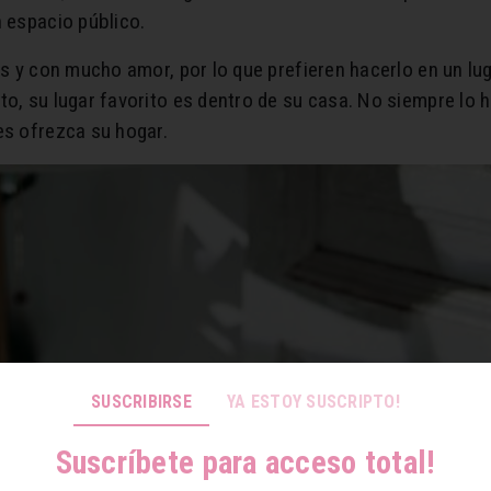
n espacio público.
as y con mucho amor, por lo que prefieren hacerlo en un lu
to, su lugar favorito es dentro de su casa. No siempre lo 
es ofrezca su hogar.
SUSCRIBIRSE
YA ESTOY SUSCRIPTO!
Suscríbete para acceso total!