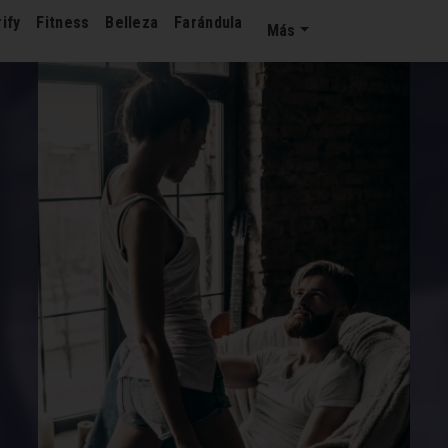
ify
Fitness
Belleza
Farándula
Más