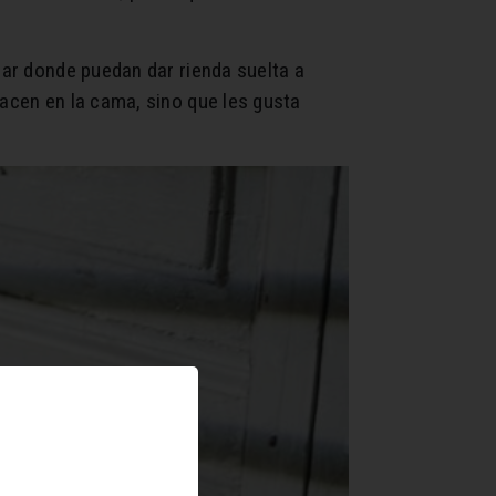
gar donde puedan dar rienda suelta a
hacen en la cama, sino que les gusta