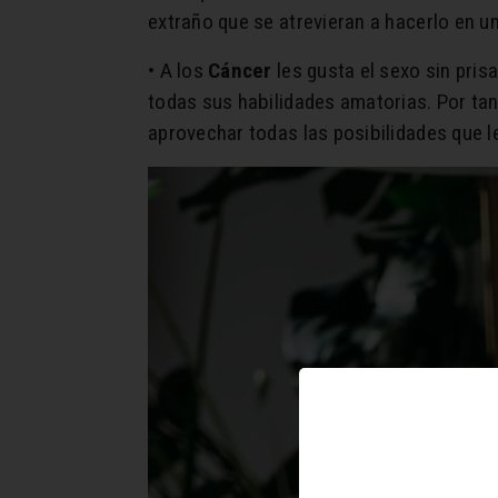
extraño que se atrevieran a hacerlo en u
• A los
Cáncer
les gusta el sexo sin pris
todas sus habilidades amatorias. Por tan
aprovechar todas las posibilidades que l