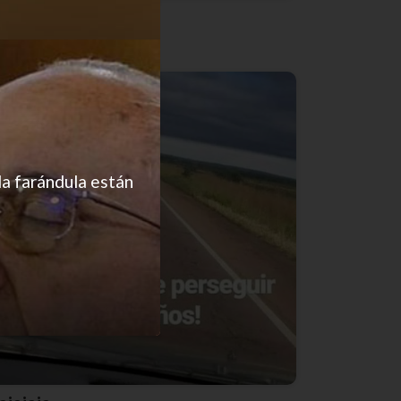
El horror
la farándula están