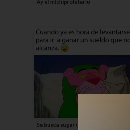
Ay el michiproletario
Se busca sugar (?