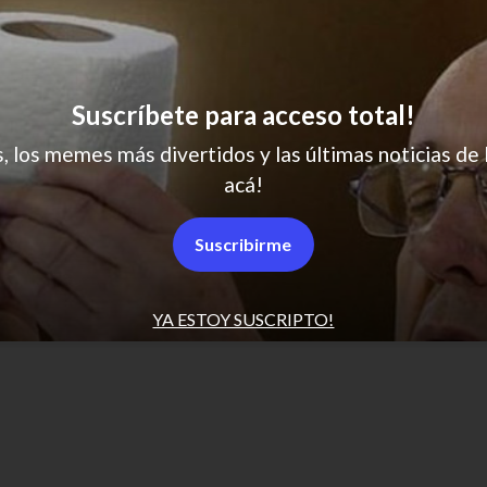
Suscríbete para acceso total!
Sus intenciones eran buenas
s, los memes más divertidos y las últimas noticias de 
acá!
SCROLL PARA MÁS NOTICIAS
Suscribirme
YA ESTOY SUSCRIPTO!