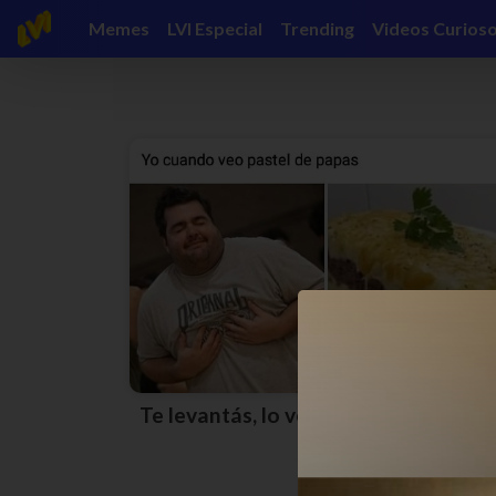
Memes
LVI Especial
Trending
Videos Curios
Te levantás, lo ves y tipo…