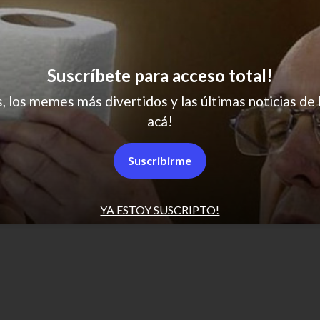
No veo fallas en su lógica
Suscríbete para acceso total!
SCROLL PARA MÁS NOTICIAS
s, los memes más divertidos y las últimas noticias de 
acá!
Políticas de Privacidad
Suscribirme
Desuscribirse
Términos y condiciones
YA ESTOY SUSCRIPTO!