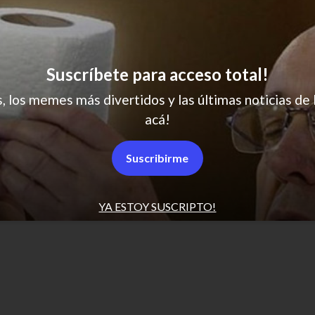
Suscríbete para acceso total!
SCROLL PARA MÁS NOTICIAS
s, los memes más divertidos y las últimas noticias de 
acá!
Políticas de Privacidad
Suscribirme
Desuscribirse
Términos y condiciones
YA ESTOY SUSCRIPTO!