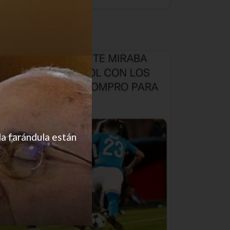
Carreos
la farándula están