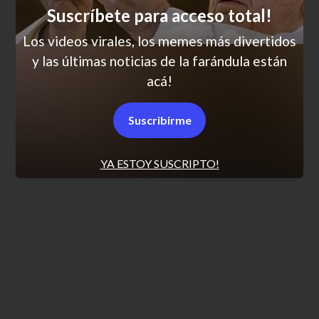
“En algún momento me va a servir esto”
Suscríbete para acceso total!
Los videos virales, los memes más divertidos
y las últimas noticias de la farándula están
SCROLL PARA MÁS NOTICIAS
acá!
Suscribirme
Políticas de Privacidad
Desuscribirse
Términos y condiciones
YA ESTOY SUSCRIPTO!