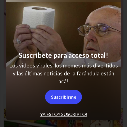
Suscríbete para acceso total!
Los videos virales, los memes más divertidos
y las últimas noticias de la farándula están
Siempre en esa
acá!
Suscribirme
YA ESTOY SUSCRIPTO!