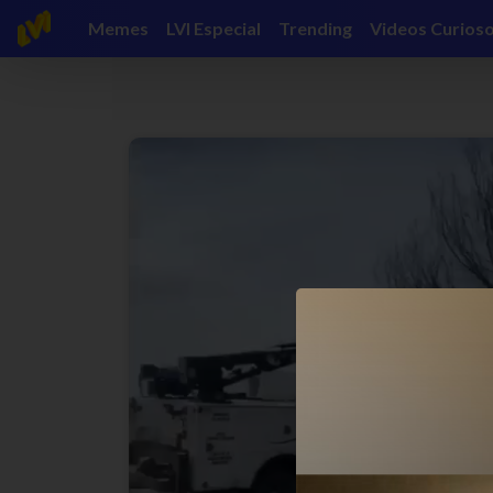
Memes
LVI Especial
Trending
Videos Curios