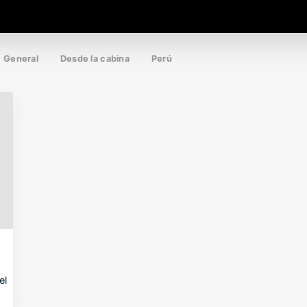
General
Desde la cabina
Perú
el