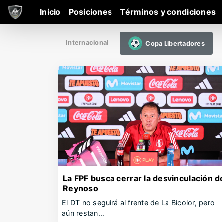
Inicio
Posiciones
Términos y condiciones
Internacional
Copa Libertadores
La FPF busca cerrar la desvinculación d
Reynoso
El DT no seguirá al frente de La Bicolor, pero
aún restan…