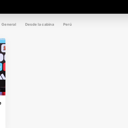
General
Desde la cabina
Perú
e