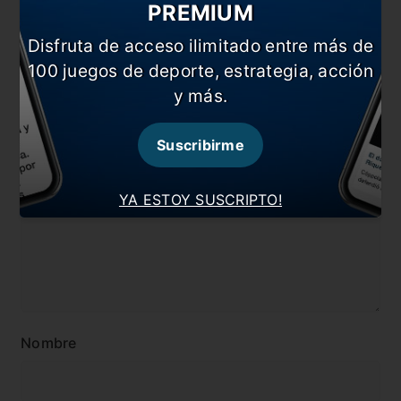
el elegido!
PREMIUM
Disfruta de acceso ilimitado entre más de
En esta nota:
100 juegos de deporte, estrategia, acción
#César Luis Menotti
#Noticia
y más.
Comentarios
Suscribirme
Dejá tu opinión acá!
YA ESTOY SUSCRIPTO!
Nombre