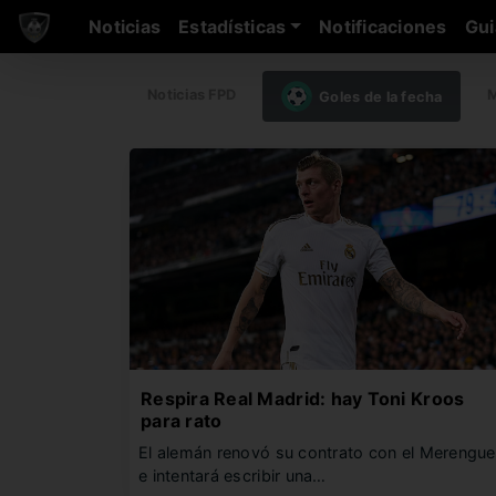
Noticias
Estadísticas
Notificaciones
Gui
Noticias FPD
M
Goles de la fecha
Respira Real Madrid: hay Toni Kroos
para rato
El alemán renovó su contrato con el Merengue
e intentará escribir una…