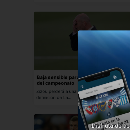
Baja sensible para Zidane para el final
del campeonato
Zizou perderá a una pieza clave para la gran
definición de La…
Disfruta de ac