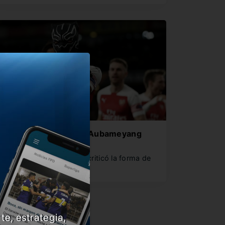
l cruce entre Kroos y Aubameyang
uera de las canchas
l jugador del Real Madrid criticó la forma de
estejar goles y…
te, estrategia,