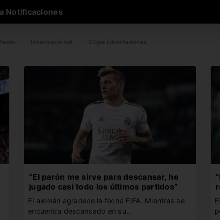
a Notificaciones
essi
Internacional
Copa Libertadores
“El parón me sirve para descansar, he
“
jugado casi todo los últimos partidos”
r
El alemán agradece la fecha FIFA. Mientras se
E
encuentra descansado en su…
p