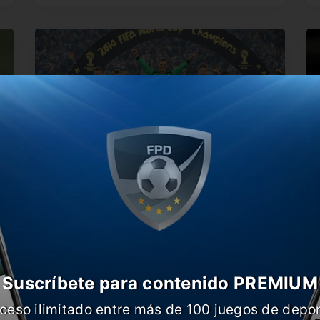
Un campeón del mundo no jugará más
E
en su Selección
f
Uno de los verdugos de Argentina en Brasil
E
2014 no jugará más…
f
Suscríbete para contenido PREMIUM
ceso ilimitado entre más de 100 juegos de depor